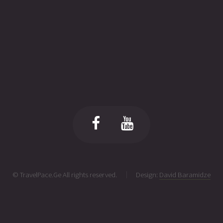
© TravelPace.Ge All rights reserved.
Design:
David Baramidze